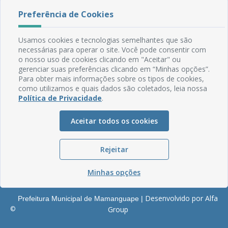
Rua do Imperador, 78, Centro
Preferência de Cookies
CEP: 58.280-000 - Mamanguape/PB
Fone: (83) 3292-2246
Usamos cookies e tecnologias semelhantes que são
Email: comunicacao@mamanguape.pb.gov.br
necessárias para operar o site. Você pode consentir com
Expediente: Segunda à Sexta, das 08h às 13h
o nosso uso de cookies clicando em "Aceitar" ou
gerenciar suas preferências clicando em “Minhas opções”.
Mapa do Site
Para obter mais informações sobre os tipos de cookies,
como utilizamos e quais dados são coletados, leia nossa
Perguntas frequentes
Política de Privacidade
.
Manual de Navegação
Glossário
Aceitar todos os cookies
Ouvidoria
Rejeitar
Serviços Internos
Política de Privacidade
Minhas opções
Desenvolvido por Alfa
Prefeitura Municipal de Mamanguape |
©
Group