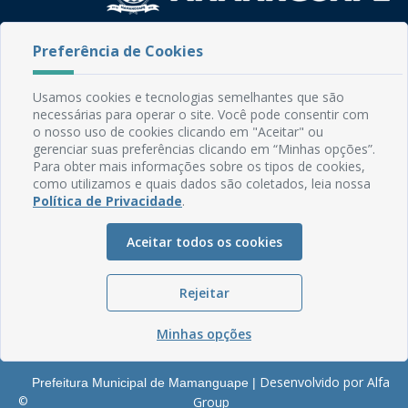
Rua do Imperador, 78, Centro
Preferência de Cookies
CEP: 58.280-000 - Mamanguape/PB
Fone: (83) 3292-2246
Usamos cookies e tecnologias semelhantes que são
Email: comunicacao@mamanguape.pb.gov.br
necessárias para operar o site. Você pode consentir com
Expediente: Segunda à Sexta, das 08h às 13h
o nosso uso de cookies clicando em "Aceitar" ou
gerenciar suas preferências clicando em “Minhas opções”.
Mapa do Site
Para obter mais informações sobre os tipos de cookies,
como utilizamos e quais dados são coletados, leia nossa
Perguntas frequentes
Política de Privacidade
.
Manual de Navegação
Aceitar todos os cookies
Glossário
Ouvidoria
Rejeitar
Serviços Internos
Política de Privacidade
Minhas opções
Desenvolvido por Alfa
Prefeitura Municipal de Mamanguape |
©
Group