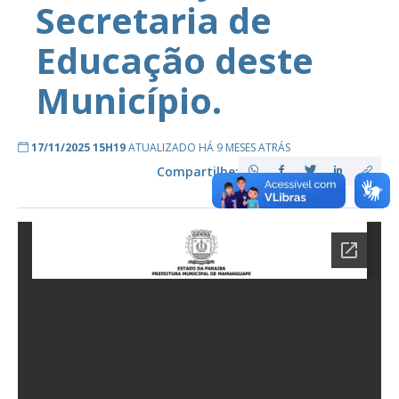
Secretaria de
Educação deste
Município.
17/11/2025 15H19
ATUALIZADO HÁ 9 MESES ATRÁS
Compartilhe: