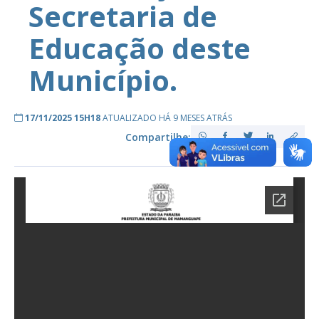
Secretaria de
Educação deste
Município.
17/11/2025 15H18
ATUALIZADO HÁ 9 MESES ATRÁS
Compartilhe: