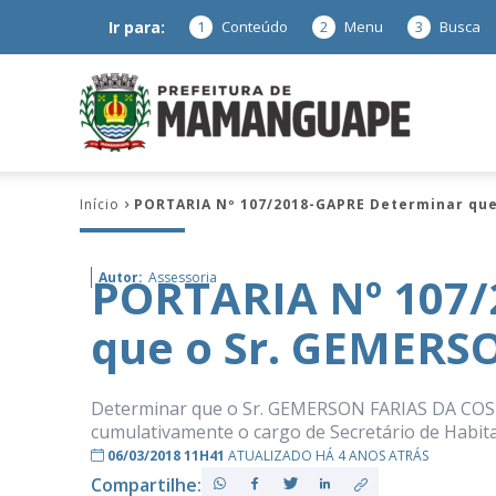
Ir para:
1
Conteúdo
2
Menu
3
Busca
Prefeitura
Início
PORTARIA Nº 107/2018-GAPRE Determinar que
de
PORTARIA Nº 107/
Autor:
Assessoria
que o Sr. GEMERS
Mamanguap
Determinar que o Sr. GEMERSON FARIAS DA COSTA
cumulativamente o cargo de Secretário de Habitaç
06/03/2018 11H41
ATUALIZADO HÁ 4 ANOS ATRÁS
–
Compartilhe: