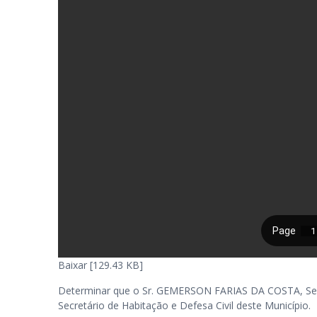
Baixar [129.43 KB]
Determinar que o Sr. GEMERSON FARIAS DA COSTA, Secr
Secretário de Habitação e Defesa Civil deste Município.