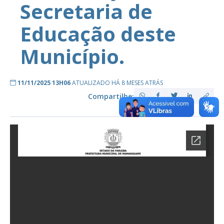
Secretaria de
Educação deste
Município.
11/11/2025 13H06
ATUALIZADO HÁ 8 MESES ATRÁS
Compartilhe: