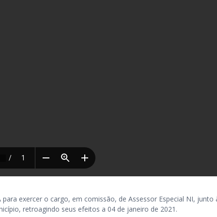
 exercer o cargo, em comissão, de Assessor Especial NI, junto 
cípio, retroagindo seus efeitos a 04 de janeiro de 2021.