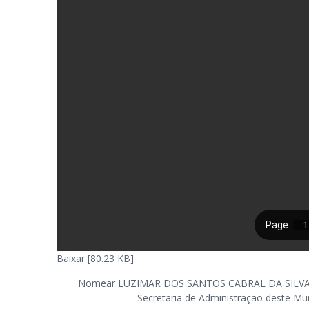
Baixar [80.23 KB]
Nomear LUZIMAR DOS SANTOS CABRAL DA SILVA para
Secretaria de Administração deste Muni