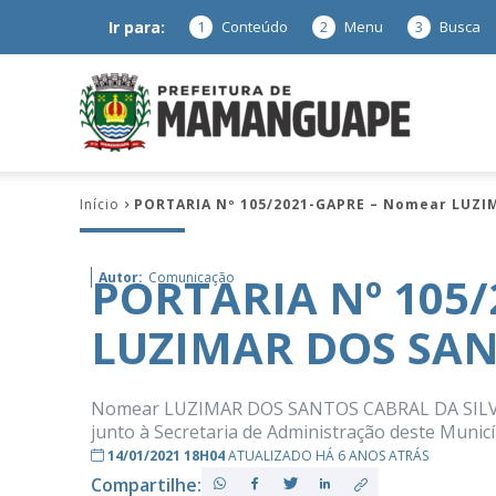
Ir para:
1
Conteúdo
2
Menu
3
Busca
Prefeitura
Início
PORTARIA Nº 105/2021-GAPRE – Nomear LUZI
de
PORTARIA Nº 105
Autor:
Comunicação
LUZIMAR DOS SAN
Mamanguap
Nomear LUZIMAR DOS SANTOS CABRAL DA SILVA pa
junto à Secretaria de Administração deste Municí
14/01/2021 18H04
ATUALIZADO HÁ 6 ANOS ATRÁS
–
Compartilhe: