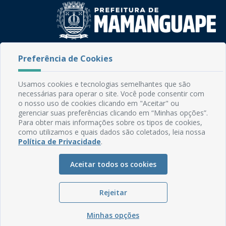
Rua do Imperador, 78, Centro
Preferência de Cookies
CEP: 58.280-000 - Mamanguape/PB
Fone: (83) 3292-2246
Usamos cookies e tecnologias semelhantes que são
Email: comunicacao@mamanguape.pb.gov.br
necessárias para operar o site. Você pode consentir com
Expediente: Segunda à Sexta, das 08h às 13h
o nosso uso de cookies clicando em "Aceitar" ou
gerenciar suas preferências clicando em “Minhas opções”.
Mapa do Site
Para obter mais informações sobre os tipos de cookies,
como utilizamos e quais dados são coletados, leia nossa
Perguntas frequentes
Política de Privacidade
.
Manual de Navegação
Aceitar todos os cookies
Glossário
Ouvidoria
Rejeitar
Serviços Internos
Política de Privacidade
Minhas opções