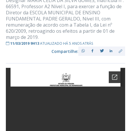
Designar MARIA CELIA DA SILVA GOMES, matrícula nº.
66591, Professor A2 Nível I, para exercer a função de
Diretor da ESCOLA MUNICIPAL DE ENSINO
FUNDAMENTAL PADRE GERALDO, Nível III, com
remuneração de acordo com a Tabela I, da Lei nº
620/2009, retroagindo os efeitos a partir de 01 de
março de 2019.
11/03/2019 9H13
ATUALIZADO HÁ 5 ANOS ATRÁS
Compartilhe: