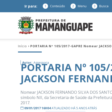
Ir para:
1
Conteúdo
2
Menu
3
Busca
Prefeitura
Início
PORTARIA Nº 105/2017-GAPRE Nomear JACKS
de
PORTARIA Nº 105
Autor:
Assessoria
JACKSON FERNAND
Mamanguap
Nomear JACKSON FERNANDO SILVA DOS SANTOS pa
símbolo NII, da Secretaria de Saúde da Prefeitura
2017.
–
09/01/2017 16H04
ATUALIZADO HÁ 5 ANOS ATRÁS