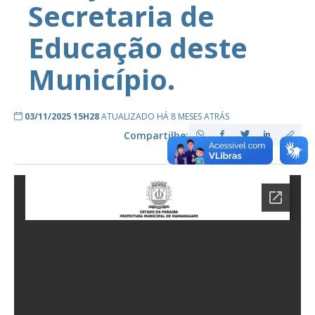
Secretaria de
Educação deste
Município.
03/11/2025 15H28
ATUALIZADO HÁ 8 MESES ATRÁS
Compartilhe: