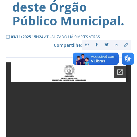
deste Órgão
Público Municipal.
03/11/2025 15H24
ATUALIZADO HÁ 9 MESES ATRÁS
Compartilhe: