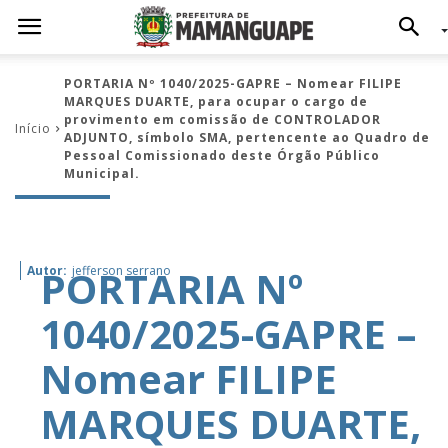
PORTARIA Nº 1040/2025-GAPRE – Nomear FILIPE
MARQUES DUARTE, para ocupar o cargo de
provimento em comissão de CONTROLADOR
Início
ADJUNTO, símbolo SMA, pertencente ao Quadro de
Pessoal Comissionado deste Órgão Público
Municipal.
PORTARIA Nº
Autor:
jefferson serrano
1040/2025-GAPRE –
Nomear FILIPE
MARQUES DUARTE,