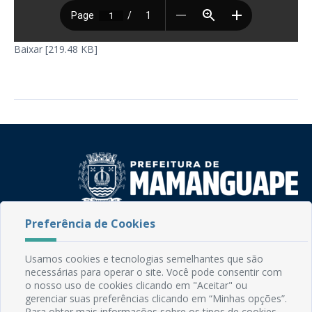
Baixar [219.48 KB]
Preferência de Cookies
Rua do Imperador, 78, Centro
CEP: 58.280-000 - Mamanguape/PB
Fone: (83) 3292-2246
Usamos cookies e tecnologias semelhantes que são
Email: comunicacao@mamanguape.pb.gov.br
necessárias para operar o site. Você pode consentir com
o nosso uso de cookies clicando em "Aceitar" ou
Expediente: Segunda à Sexta, das 08h às 13h
gerenciar suas preferências clicando em “Minhas opções”.
Para obter mais informações sobre os tipos de cookies,