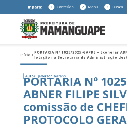
Ir para:
1
Conteúdo
2
Menu
3
Busca
Prefeitura
PORTARIA Nº 1025/2025-GAPRE – Exonerar AB
Início
lotação na Secretaria de Administração des
de
PORTARIA Nº 1025
Autor:
jefferson serrano
ABNER FILIPE SIL
Mamanguap
comissão de CHE
PROTOCOLO GERAL,
–