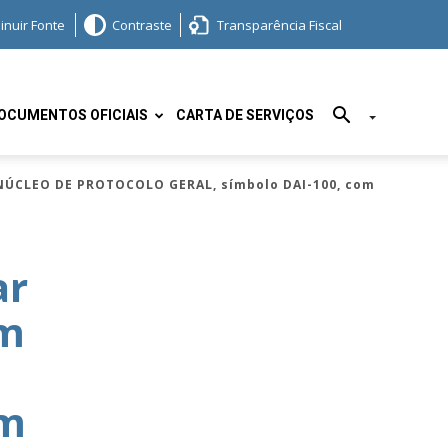
inuir Fonte
Contraste
Transparência Fiscal
OCUMENTOS OFICIAIS
CARTA DE SERVIÇOS
 NÚCLEO DE PROTOCOLO GERAL, símbolo DAI-100, com
ar
em
om