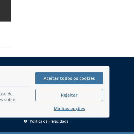
Mapa do Site
Perguntas frequentes
Aceitar todos os cookies
Manual de Navegação
 uso de
Glossário
Rejeitar
es sobre
Ouvidoria
Minhas opções
Serviços Internos
Política de Privacidade