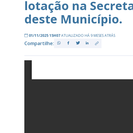
lotação na Secret
deste Município.
PB
01/11/2025 15H07
ATUALIZADO HÁ 9 MESES ATRÁS
Compartilhe: