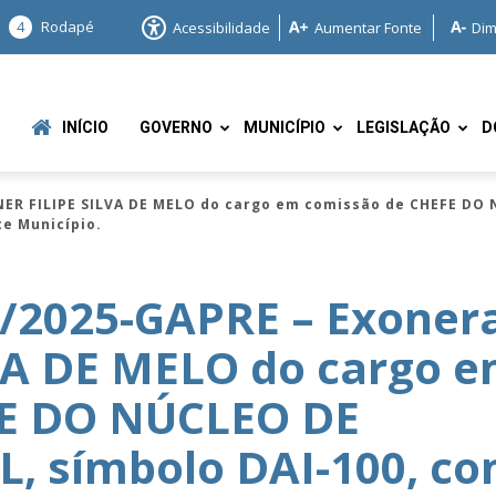
4
Rodapé
Acessibilidade
Aumentar Fonte
Dim
INÍCIO
GOVERNO
MUNICÍPIO
LEGISLAÇÃO
D
NER FILIPE SILVA DE MELO do cargo em comissão de CHEFE DO
te Município.
/2025-GAPRE – Exoner
VA DE MELO do cargo 
e
FE DO NÚCLEO DE
 símbolo DAI-100, c