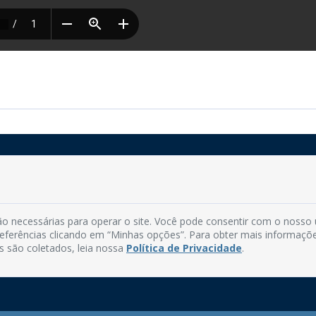
Rua do Imperador, 78, Centro
CEP: 58.280-000 - Mamanguape/PB
o necessárias para operar o site. Você pode consentir com o nosso
Fone: (83) 3292-2246
preferências clicando em “Minhas opções”. Para obter mais informaçõ
Email: comunicacao@mamanguape.pb.gov.br
s são coletados, leia nossa
Política de Privacidade
.
Expediente: Segunda à Sexta, das 08h às 13h