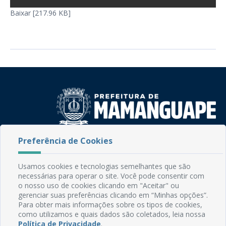
Baixar [217.96 KB]
Preferência de Cookies
Rua do Imperador, 78, Centro
CEP: 58.280-000 - Mamanguape/PB
Fone: (83) 3292-2246
Usamos cookies e tecnologias semelhantes que são
Email: comunicacao@mamanguape.pb.gov.br
necessárias para operar o site. Você pode consentir com
Expediente: Segunda à Sexta, das 08h às 13h
o nosso uso de cookies clicando em "Aceitar" ou
gerenciar suas preferências clicando em “Minhas opções”.
Para obter mais informações sobre os tipos de cookies,
Mapa do Site
como utilizamos e quais dados são coletados, leia nossa
Perguntas frequentes
Política de Privacidade
.