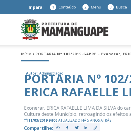
Ir para:
1
Conteúdo
2
Menu
3
Busca
Prefeitura
Início
PORTARIA Nº 102/2019-GAPRE – Exonerar, ERI
de
PORTARIA Nº 102/
Autor:
Administração
ERICA RAFAELLE L
Mamanguap
Exonerar, ERICA RAFAELLE LIMA DA SILVA do cargo
Cultura deste Município, retroagindo os efeitos 
11/03/2019 9H06
ATUALIZADO HÁ 5 ANOS ATRÁS
–
Compartilhe: