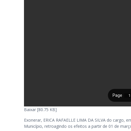
Baixar [80.75 KB]
Exonerar, ERICA RAFAELLE LIMA DA SILVA do cargo, em c
Município, retroagindo os efeitos a partir de 01 de març