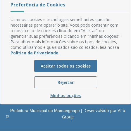
Rua do Imperador, 78, Centro
Preferência de Cookies
CEP: 58.280-000 - Mamanguape/PB
Fone: (83) 3292-2246
Usamos cookies e tecnologias semelhantes que são
Email: comunicacao@mamanguape.pb.gov.br
necessárias para operar o site. Você pode consentir com
Expediente: Segunda à Sexta, das 08h às 13h
o nosso uso de cookies clicando em "Aceitar" ou
gerenciar suas preferências clicando em “Minhas opções”.
Mapa do Site
Para obter mais informações sobre os tipos de cookies,
como utilizamos e quais dados são coletados, leia nossa
Perguntas frequentes
Política de Privacidade
.
Manual de Navegação
Glossário
Aceitar todos os cookies
Ouvidoria
Rejeitar
Serviços Internos
Política de Privacidade
Minhas opções
Desenvolvido por Alfa
Prefeitura Municipal de Mamanguape |
©
Group