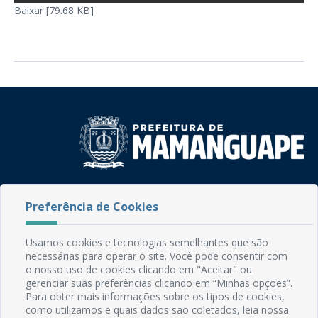
Baixar [79.68 KB]
Rua do Imperador, 78, Centro
Preferência de Cookies
CEP: 58.280-000 - Mamanguape/PB
Fone: (83) 3292-2246
Email: comunicacao@mamanguape.pb.gov.br
Usamos cookies e tecnologias semelhantes que são
Expediente: Segunda à Sexta, das 08h às 13h
necessárias para operar o site. Você pode consentir com
o nosso uso de cookies clicando em "Aceitar" ou
gerenciar suas preferências clicando em “Minhas opções”.
Mapa do Site
Para obter mais informações sobre os tipos de cookies,
Perguntas frequentes
como utilizamos e quais dados são coletados, leia nossa