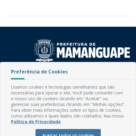
Preferência de Cookies
Rua do Imperador, 78, Centro
CEP: 58.280-000 - Mamanguape/PB
Fone: (83) 3292-2246
Usamos cookies e tecnologias semelhantes que são
Email: comunicacao@mamanguape.pb.gov.br
necessárias para operar o site. Você pode consentir com
Expediente: Segunda à Sexta, das 08h às 13h
o nosso uso de cookies clicando em "Aceitar" ou
gerenciar suas preferências clicando em “Minhas opções”.
Para obter mais informações sobre os tipos de cookies,
Mapa do Site
como utilizamos e quais dados são coletados, leia nossa
Perguntas frequentes
Política de Privacidade
.
Manual de Navegação
Aceitar todos os cookies