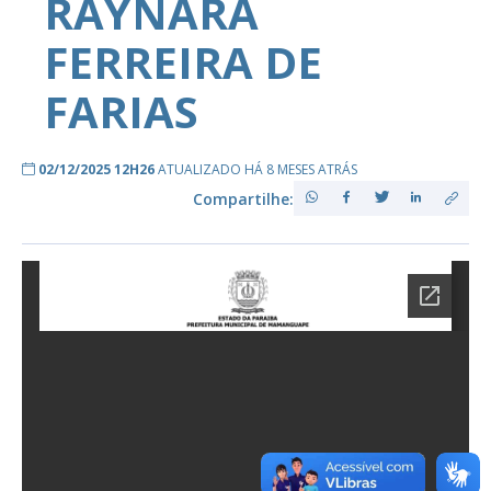
RAYNARA
FERREIRA DE
FARIAS
02/12/2025 12H26
ATUALIZADO HÁ 8 MESES ATRÁS
Compartilhe: