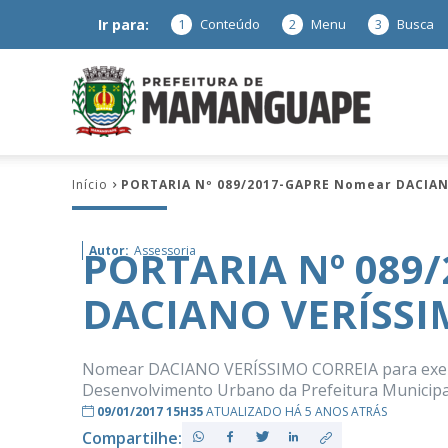
Ir para:
1
Conteúdo
2
Menu
3
Busca
Prefeitura
Início
PORTARIA Nº 089/2017-GAPRE Nomear DACIAN
de
PORTARIA Nº 089
Autor:
Assessoria
DACIANO VERÍSSI
Mamanguap
Nomear DACIANO VERÍSSIMO CORREIA para exercer
Desenvolvimento Urbano da Prefeitura Municipal, 
09/01/2017 15H35
ATUALIZADO HÁ 5 ANOS ATRÁS
–
Compartilhe: