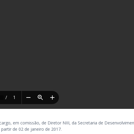
go, em comissão, de Diretor NIII, da Secretaria de Desenvolvime
 partir de 02 de janeiro de 2017.