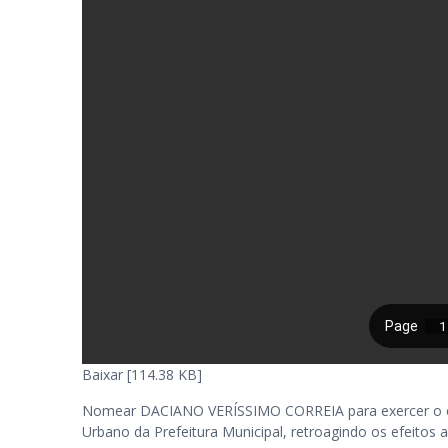
Baixar [114.38 KB]
Nomear DACIANO VERÍSSIMO CORREIA para exercer o car
Urbano da Prefeitura Municipal, retroagindo os efeitos a