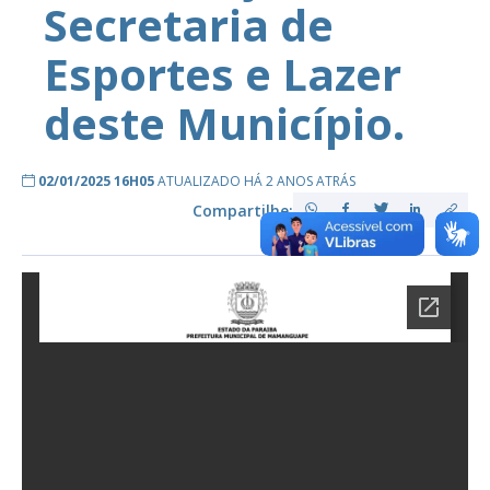
Secretaria de
Esportes e Lazer
deste Município.
02/01/2025 16H05
ATUALIZADO HÁ 2 ANOS ATRÁS
Compartilhe: