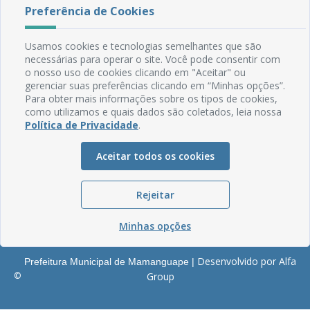
Rua do Imperador, 78, Centro
Preferência de Cookies
CEP: 58.280-000 - Mamanguape/PB
Fone: (83) 3292-2246
Usamos cookies e tecnologias semelhantes que são
Email: comunicacao@mamanguape.pb.gov.br
necessárias para operar o site. Você pode consentir com
Expediente: Segunda à Sexta, das 08h às 13h
o nosso uso de cookies clicando em "Aceitar" ou
gerenciar suas preferências clicando em “Minhas opções”.
Mapa do Site
Para obter mais informações sobre os tipos de cookies,
como utilizamos e quais dados são coletados, leia nossa
Perguntas frequentes
Política de Privacidade
.
Manual de Navegação
Glossário
Aceitar todos os cookies
Ouvidoria
Rejeitar
Serviços Internos
Política de Privacidade
Minhas opções
Desenvolvido por Alfa
Prefeitura Municipal de Mamanguape |
©
Group