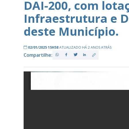
DAI-200, com lota
Infraestrutura e
PB
deste Município.
02/01/2025 15H58
ATUALIZADO HÁ 2 ANOS ATRÁS
Compartilhe: