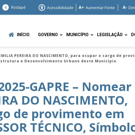
4
Rodapé
Acessibilidade
Aumentar Fonte
Dim
INÍCIO
GOVERNO
MUNICÍPIO
LEGISLAÇÃO
D
MILIA PEREIRA DO NASCIMENTO, para ocupar o cargo de prov
aestrutura e Desenvolvimento Urbano deste Município.
/2025-GAPRE – Nomear
IRA DO NASCIMENTO,
e
rgo de provimento em
SSOR TÉCNICO, Símbol