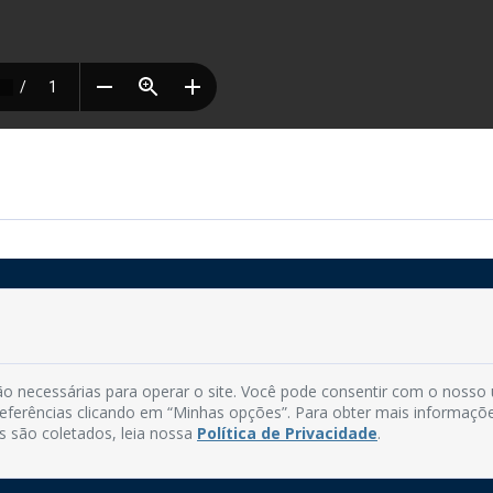
Rua do Imperador, 78, Centro
CEP: 58.280-000 - Mamanguape/PB
o necessárias para operar o site. Você pode consentir com o nosso
Fone: (83) 3292-2246
preferências clicando em “Minhas opções”. Para obter mais informaçõ
Email: comunicacao@mamanguape.pb.gov.br
s são coletados, leia nossa
Política de Privacidade
.
Expediente: Segunda à Sexta, das 08h às 13h