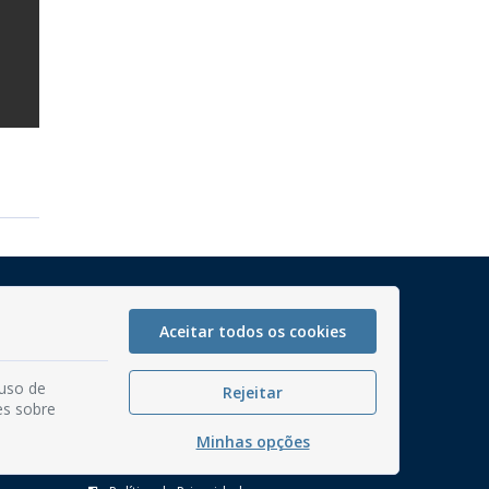
Mapa do Site
Perguntas frequentes
Aceitar todos os cookies
Manual de Navegação
 uso de
Rejeitar
Glossário
es sobre
Ouvidoria
Minhas opções
Serviços Internos