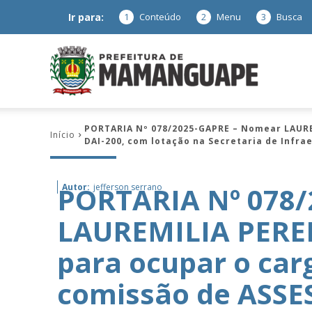
Ir para:
1
Conteúdo
2
Menu
3
Busca
Prefeitura
PORTARIA Nº 078/2025-GAPRE – Nomear LAURE
Início
DAI-200, com lotação na Secretaria de Infr
de
PORTARIA Nº 078
Autor:
jefferson serrano
LAUREMILIA PERE
Mamanguap
para ocupar o ca
comissão de ASSE
–