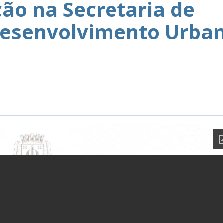
ção na Secretaria de
 Desenvolvimento Urba