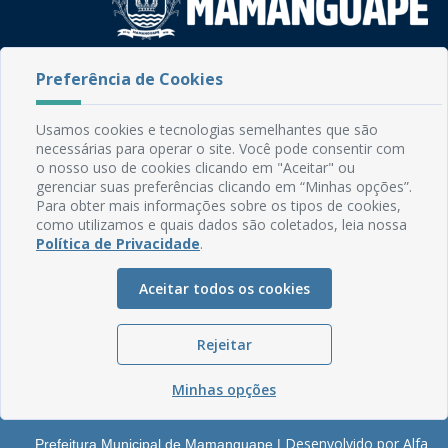
Rua do Imperador, 78, Centro
Preferência de Cookies
CEP: 58.280-000 - Mamanguape/PB
Fone: (83) 3292-2246
Usamos cookies e tecnologias semelhantes que são
Email: comunicacao@mamanguape.pb.gov.br
necessárias para operar o site. Você pode consentir com
Expediente: Segunda à Sexta, das 08h às 13h
o nosso uso de cookies clicando em "Aceitar" ou
gerenciar suas preferências clicando em “Minhas opções”.
Mapa do Site
Para obter mais informações sobre os tipos de cookies,
como utilizamos e quais dados são coletados, leia nossa
Perguntas frequentes
Política de Privacidade
.
Manual de Navegação
Aceitar todos os cookies
Glossário
Ouvidoria
Rejeitar
Serviços Internos
Política de Privacidade
Minhas opções
Desenvolvido por Alfa
Prefeitura Municipal de Mamanguape |