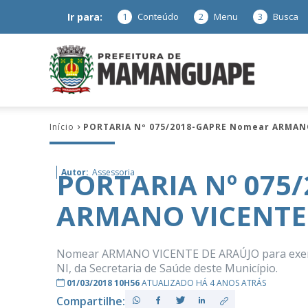
Ir para:
1
Conteúdo
2
Menu
3
Busca
Prefeitura
Início
PORTARIA Nº 075/2018-GAPRE Nomear ARMAN
de
PORTARIA Nº 075
Autor:
Assessoria
ARMANO VICENTE
Mamanguap
Nomear ARMANO VICENTE DE ARAÚJO para exerce
NI, da Secretaria de Saúde deste Município.
01/03/2018 10H56
ATUALIZADO HÁ 4 ANOS ATRÁS
–
Compartilhe: