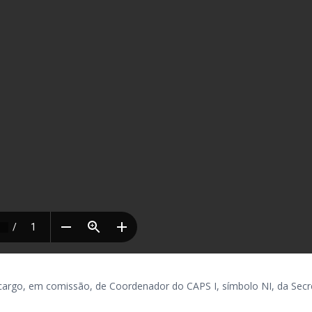
go, em comissão, de Coordenador do CAPS I, símbolo NI, da Secre