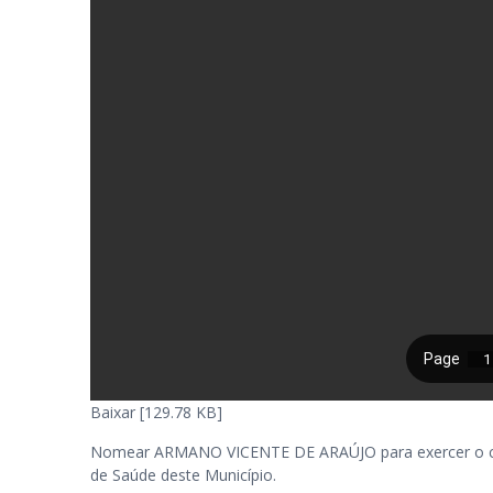
Baixar [129.78 KB]
Nomear ARMANO VICENTE DE ARAÚJO para exercer o car
de Saúde deste Município.