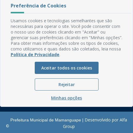
Preferência de Cookies
Rua do Imperador, 78, Centro
CEP: 58.280-000 - Mamanguape/PB
Usamos cookies e tecnologias semelhantes que são
Fone: (83) 3292-2246
necessárias para operar o site. Você pode consentir com
Email: comunicacao@mamanguape.pb.gov.br
o nosso uso de cookies clicando em "Aceitar" ou
Expediente: Segunda à Sexta, das 08h às 13h
gerenciar suas preferências clicando em “Minhas opções”.
Para obter mais informações sobre os tipos de cookies,
Mapa do Site
como utilizamos e quais dados são coletados, leia nossa
Política de Privacidade
.
Perguntas frequentes
Manual de Navegação
Aceitar todos os cookies
Glossário
Ouvidoria
Rejeitar
Serviços Internos
Minhas opções
Política de Privacidade
Desenvolvido por Alfa
Prefeitura Municipal de Mamanguape |
©
Group