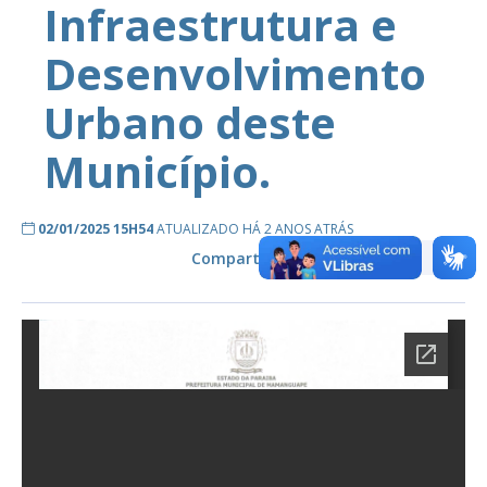
Infraestrutura e
Desenvolvimento
Urbano deste
Município.
02/01/2025 15H54
ATUALIZADO HÁ 2 ANOS ATRÁS
Compartilhe: