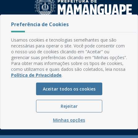
Preferência de Cookies
Rua do Imperador, 78, Centro
CEP: 58.280-000 - Mamanguape/PB
Usamos cookies e tecnologias semelhantes que são
Fone: (83) 3292-2246
necessárias para operar o site. Você pode consentir com
Email: comunicacao@mamanguape.pb.gov.br
o nosso uso de cookies clicando em "Aceitar" ou
Expediente: Segunda à Sexta, das 08h às 13h
gerenciar suas preferências clicando em “Minhas opções”.
Para obter mais informações sobre os tipos de cookies,
como utilizamos e quais dados são coletados, leia nossa
Mapa do Site
Política de Privacidade
.
Perguntas frequentes
Manual de Navegação
Aceitar todos os cookies
Glossário
Rejeitar
Ouvidoria
Serviços Internos
Minhas opções
Política de Privacidade