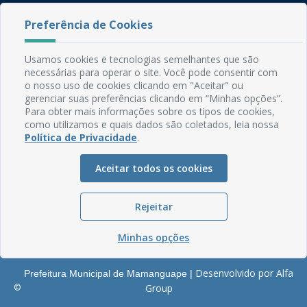
Rua do Imperador, 78, Centro
Preferência de Cookies
CEP: 58.280-000 - Mamanguape/PB
Fone: (83) 3292-2246
Usamos cookies e tecnologias semelhantes que são
Email: comunicacao@mamanguape.pb.gov.br
necessárias para operar o site. Você pode consentir com
Expediente: Segunda à Sexta, das 08h às 13h
o nosso uso de cookies clicando em "Aceitar" ou
gerenciar suas preferências clicando em “Minhas opções”.
Mapa do Site
Para obter mais informações sobre os tipos de cookies,
como utilizamos e quais dados são coletados, leia nossa
Perguntas frequentes
Política de Privacidade
.
Manual de Navegação
Aceitar todos os cookies
Glossário
Ouvidoria
Rejeitar
Serviços Internos
Política de Privacidade
Minhas opções
Desenvolvido por Alfa
Prefeitura Municipal de Mamanguape |
©
Group