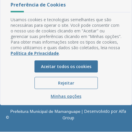
Rua do Imperador, 78, Centro
Preferência de Cookies
CEP: 58.280-000 - Mamanguape/PB
Fone: (83) 3292-2246
Usamos cookies e tecnologias semelhantes que são
Email: comunicacao@mamanguape.pb.gov.br
necessárias para operar o site. Você pode consentir com
Expediente: Segunda à Sexta, das 08h às 13h
o nosso uso de cookies clicando em "Aceitar" ou
gerenciar suas preferências clicando em “Minhas opções”.
Mapa do Site
Para obter mais informações sobre os tipos de cookies,
como utilizamos e quais dados são coletados, leia nossa
Perguntas frequentes
Política de Privacidade
.
Manual de Navegação
Glossário
Aceitar todos os cookies
Ouvidoria
Rejeitar
Serviços Internos
Política de Privacidade
Minhas opções
Desenvolvido por Alfa
Prefeitura Municipal de Mamanguape |
©
Group