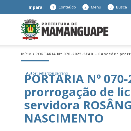
Ir para:
1
Conteúdo
2
Menu
3
Busca
Prefeitura
Início
PORTARIA Nº 070-2025-SEAD – Conceder pro
de
PORTARIA Nº 070-
Autor:
jefferson serrano
prorrogação de li
Mamanguap
servidora ROSÂN
NASCIMENTO
–