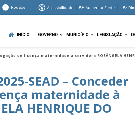
4
Rodapé
Acessibilidade
Aumentar Fonte
Dim
INÍCIO
GOVERNO
MUNICÍPIO
LEGISLAÇÃO
D
rrogação de licença maternidade à servidora ROSÂNGELA HE
2025-SEAD – Conceder
cença maternidade à
e
GELA HENRIQUE DO