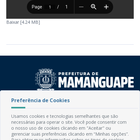
Baixar [4.24 MB]
Preferência de Cookies
Rua do Imperador, 78, Centro
CEP: 58.280-000 - Mamanguape/PB
Fone: (83) 3292-2246
Usamos cookies e tecnologias semelhantes que são
Email: comunicacao@mamanguape.pb.gov.br
necessárias para operar o site. Você pode consentir com
o nosso uso de cookies clicando em "Aceitar" ou
Expediente: Segunda à Sexta, das 08h às 13h
gerenciar suas preferências clicando em “Minhas opções”.
Para obter mais informações sobre os tipos de cookies,