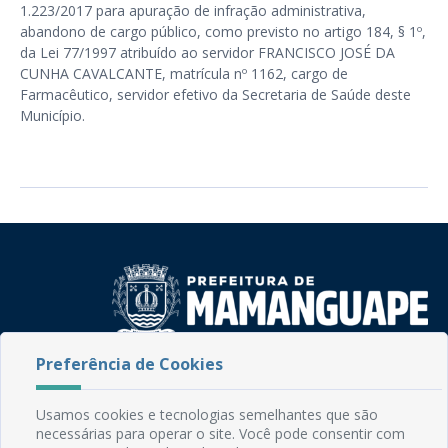
1.223/2017 para apuração de infração administrativa,
abandono de cargo público, como previsto no artigo 184, § 1º,
da Lei 77/1997 atribuído ao servidor FRANCISCO JOSÉ DA
CUNHA CAVALCANTE, matrícula nº 1162, cargo de
Farmacêutico, servidor efetivo da Secretaria de Saúde deste
Município.
Preferência de Cookies
Rua do Imperador, 78, Centro
CEP: 58.280-000 - Mamanguape/PB
Fone: (83) 3292-2246
Usamos cookies e tecnologias semelhantes que são
necessárias para operar o site. Você pode consentir com
Email: comunicacao@mamanguape.pb.gov.br