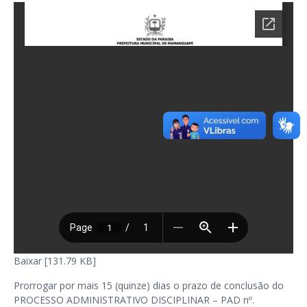
Baixar [131.79 KB]
Prorrogar por mais 15 (quinze) dias o prazo de conclusão do
PROCESSO ADMINISTRATIVO DISCIPLINAR – PAD nº.