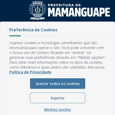
Rua do Imperador, 78, Centro
Preferência de Cookies
CEP: 58.280-000 - Mamanguape/PB
Fone: (83) 3292-2246
Usamos cookies e tecnologias semelhantes que são
Email: comunicacao@mamanguape.pb.gov.br
necessárias para operar o site. Você pode consentir com
Expediente: Segunda à Sexta, das 08h às 13h
o nosso uso de cookies clicando em "Aceitar" ou
gerenciar suas preferências clicando em “Minhas opções”.
Mapa do Site
Para obter mais informações sobre os tipos de cookies,
como utilizamos e quais dados são coletados, leia nossa
Perguntas frequentes
Política de Privacidade
.
Manual de Navegação
Aceitar todos os cookies
Glossário
Ouvidoria
Rejeitar
Serviços Internos
Política de Privacidade
Minhas opções