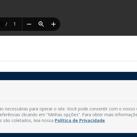
Rua do Imperador, 78, Centro
CEP: 58.280-000 - Mamanguape/PB
o necessárias para operar o site. Você pode consentir com o nosso
Fone: (83) 3292-2246
preferências clicando em “Minhas opções”. Para obter mais informaçõ
Email: comunicacao@mamanguape.pb.gov.br
s são coletados, leia nossa
Política de Privacidade
.
Expediente: Segunda à Sexta, das 08h às 13h