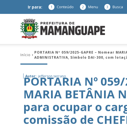
Ir para:
1
Conteúdo
2
Menu
3
Busca
Prefeitura
PORTARIA Nº 059/2025-GAPRE – Nomear MARIA
Início
ADMINISTRATIVA, Símbolo DAI-300, com lotaçã
de
PORTARIA Nº 059
Autor:
jefferson serrano
MARIA BETÂNIA N
Mamanguap
para ocupar o ca
comissão de CHEF
–