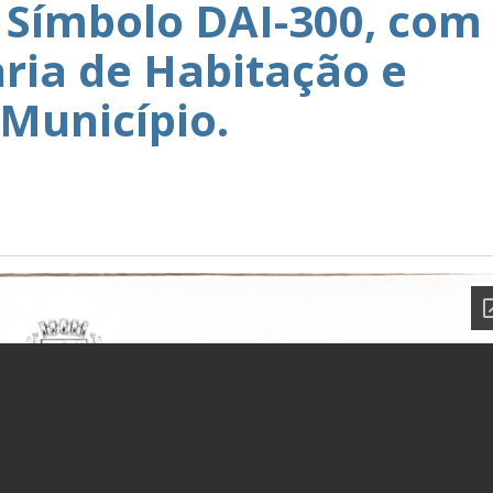
Símbolo DAI-300, com
aria de Habitação e
 Município.