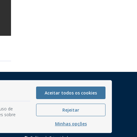
Mapa do Site
Perguntas frequentes
Aceitar todos os cookies
Manual de Navegação
 uso de
Rejeitar
Glossário
es sobre
Ouvidoria
Minhas opções
Serviços Internos