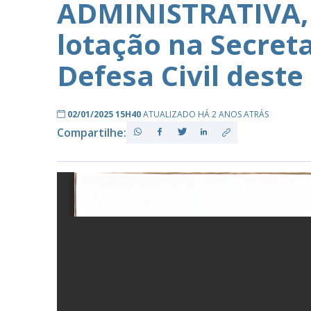
ADMINISTRATIVA, 
lotação na Secret
PB
Defesa Civil deste
02/01/2025 15H40
ATUALIZADO HÁ 2 ANOS ATRÁS
Compartilhe: