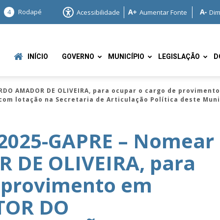
4
Rodapé
Acessibilidade
Aumentar Fonte
Dim
INÍCIO
GOVERNO
MUNICÍPIO
LEGISLAÇÃO
D
RDO AMADOR DE OLIVEIRA, para ocupar o cargo de provimen
om lotação na Secretaria de Articulação Política deste Muni
/2025-GAPRE – Nomear
DE OLIVEIRA, para
e
e provimento em
ETOR DO