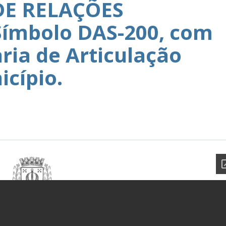
E RELAÇÕES
Símbolo DAS-200, com
ria de Articulação
icípio.