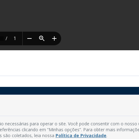
Rua do Imperador, 78, Centro
CEP: 58.280-000 - Mamanguape/PB
o necessárias para operar o site. Você pode consentir com o nosso
Fone: (83) 3292-2246
preferências clicando em “Minhas opções”. Para obter mais informaçõ
Email: comunicacao@mamanguape.pb.gov.br
s são coletados, leia nossa
Política de Privacidade
.
Expediente: Segunda à Sexta, das 08h às 13h