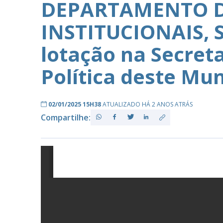
DEPARTAMENTO D
INSTITUCIONAIS, 
PB
lotação na Secreta
Política deste Mun
02/01/2025 15H38
ATUALIZADO HÁ 2 ANOS ATRÁS
Compartilhe: