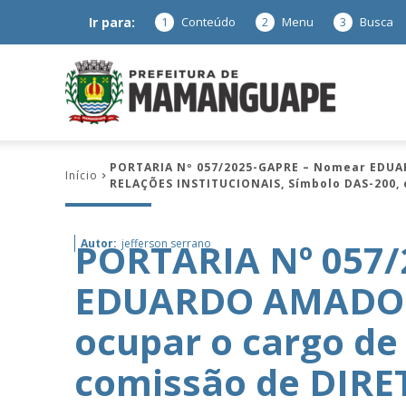
Ir para:
1
Conteúdo
2
Menu
3
Busca
Prefeitura
PORTARIA Nº 057/2025-GAPRE – Nomear EDUA
Início
RELAÇÕES INSTITUCIONAIS, Símbolo DAS-200, c
de
PORTARIA Nº 057
Autor:
jefferson serrano
EDUARDO AMADOR 
Mamanguap
ocupar o cargo d
comissão de DIR
–