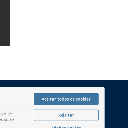
Mapa do Site
Perguntas frequentes
Aceitar todos os cookies
Manual de Navegação
 uso de
Rejeitar
Glossário
es sobre
Ouvidoria
Minhas opções