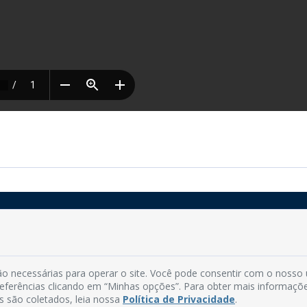
Rua do Imperador, 78, Centro
CEP: 58.280-000 - Mamanguape/PB
o necessárias para operar o site. Você pode consentir com o nosso
Fone: (83) 3292-2246
preferências clicando em “Minhas opções”. Para obter mais informaçõ
Email: comunicacao@mamanguape.pb.gov.br
s são coletados, leia nossa
Política de Privacidade
.
Expediente: Segunda à Sexta, das 08h às 13h