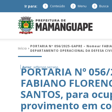
Ir para:
1
Conteúdo
2
Menu
3
Busca
Prefeitura
PORTARIA Nº 056/2025-GAPRE – Nomear FABI
Início
DEPARTAMENTO OPERACIONAL DA DEFESA CIVIL, 
de
PORTARIA Nº 056
Autor:
jefferson serrano
FABIANO FLOREN
Mamanguap
SANTOS, para ocup
provimento em c
–