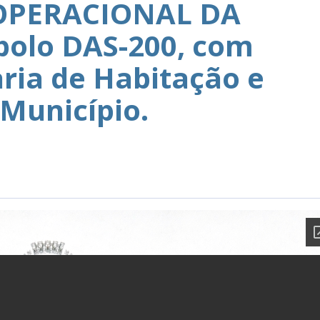
PERACIONAL DA
bolo DAS-200, com
aria de Habitação e
 Município.