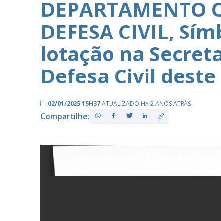
DEPARTAMENTO O
DEFESA CIVIL, Sím
PB
lotação na Secret
Defesa Civil deste
02/01/2025 15H37
ATUALIZADO HÁ 2 ANOS ATRÁS
Compartilhe: