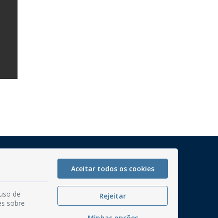
Mapa do Site
Perguntas frequentes
Aceitar todos os cookies
Manual de Navegação
 uso de
Rejeitar
Glossário
es sobre
Ouvidoria
Minhas opções