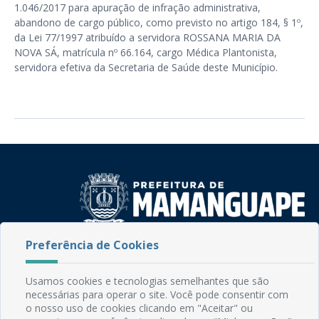
1.046/2017 para apuração de infração administrativa,
abandono de cargo público, como previsto no artigo 184, § 1º,
da Lei 77/1997 atribuído a servidora ROSSANA MARIA DA
NOVA SÁ, matrícula nº 66.164, cargo Médica Plantonista,
servidora efetiva da Secretaria de Saúde deste Município.
Preferência de Cookies
Rua do Imperador, 78, Centro
CEP: 58.280-000 - Mamanguape/PB
Fone: (83) 3292-2246
Usamos cookies e tecnologias semelhantes que são
necessárias para operar o site. Você pode consentir com
Email: comunicacao@mamanguape.pb.gov.br
o nosso uso de cookies clicando em "Aceitar" ou
Expediente: Segunda à Sexta, das 08h às 13h