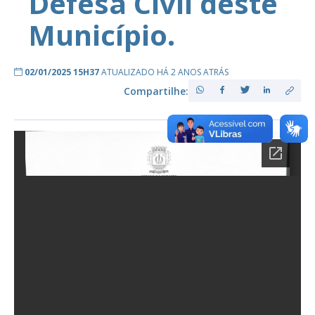
Defesa Civil deste
Município.
02/01/2025 15H37
ATUALIZADO HÁ 2 ANOS ATRÁS
Compartilhe: