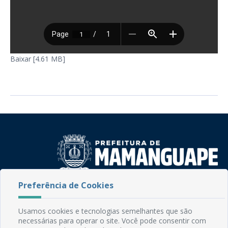
Baixar [4.61 MB]
Preferência de Cookies
Rua do Imperador, 78, Centro
CEP: 58.280-000 - Mamanguape/PB
Fone: (83) 3292-2246
Usamos cookies e tecnologias semelhantes que são
necessárias para operar o site. Você pode consentir com
Email: comunicacao@mamanguape.pb.gov.br