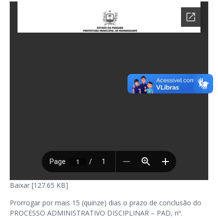
Baixar [127.65 KB]
Prorrogar por mais 15 (quinze) dias o prazo de conclusão do
PROCESSO ADMINISTRATIVO DISCIPLINAR – PAD, nº.