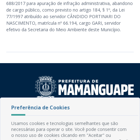
688/2017 para apuração de infração administrativa, abandono
de cargo público, como previsto no artigo 184, § 1º, da Lei
77/1997 atribuído ao servidor CÂNDIDO PORTINARI DO
NASCIMENTO, matrícula nº 66.194, cargo GARI, servidor
efetivo da Secretaria do Meio Ambiente deste Município.
Preferência de Cookies
Rua do Imperador, 78, Centro
CEP: 58.280-000 - Mamanguape/PB
Fone: (83) 3292-2246
Usamos cookies e tecnologias semelhantes que são
necessárias para operar o site. Você pode consentir com
Email: comunicacao@mamanguape.pb.gov.br
o nosso uso de cookies clicando em "Aceitar" ou
Expediente: Segunda à Sexta, das 08h às 13h