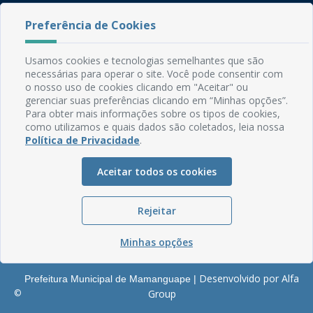
Rua do Imperador, 78, Centro
Preferência de Cookies
CEP: 58.280-000 - Mamanguape/PB
Fone: (83) 3292-2246
Usamos cookies e tecnologias semelhantes que são
Email: comunicacao@mamanguape.pb.gov.br
necessárias para operar o site. Você pode consentir com
Expediente: Segunda à Sexta, das 08h às 13h
o nosso uso de cookies clicando em "Aceitar" ou
gerenciar suas preferências clicando em “Minhas opções”.
Mapa do Site
Para obter mais informações sobre os tipos de cookies,
como utilizamos e quais dados são coletados, leia nossa
Perguntas frequentes
Política de Privacidade
.
Manual de Navegação
Aceitar todos os cookies
Glossário
Ouvidoria
Rejeitar
Serviços Internos
Política de Privacidade
Minhas opções
Desenvolvido por Alfa
Prefeitura Municipal de Mamanguape |
©
Group