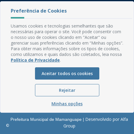
Rua do Imperador, 78, Centro
Preferência de Cookies
CEP: 58.280-000 - Mamanguape/PB
Fone: (83) 3292-2246
Usamos cookies e tecnologias semelhantes que são
Email: comunicacao@mamanguape.pb.gov.br
necessárias para operar o site. Você pode consentir com
Expediente: Segunda à Sexta, das 08h às 13h
o nosso uso de cookies clicando em "Aceitar" ou
gerenciar suas preferências clicando em “Minhas opções”.
Mapa do Site
Para obter mais informações sobre os tipos de cookies,
como utilizamos e quais dados são coletados, leia nossa
Perguntas frequentes
Política de Privacidade
.
Manual de Navegação
Aceitar todos os cookies
Glossário
Ouvidoria
Rejeitar
Serviços Internos
Política de Privacidade
Minhas opções
Desenvolvido por Alfa
Prefeitura Municipal de Mamanguape |
©
Group