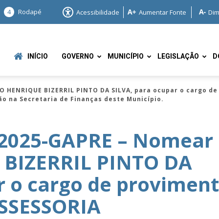
4
Rodapé
Acessibilidade
Aumentar Fonte
Dim
INÍCIO
GOVERNO
MUNICÍPIO
LEGISLAÇÃO
D
O HENRIQUE BIZERRIL PINTO DA SILVA, para ocupar o cargo d
ão na Secretaria de Finanças deste Município.
/2025-GAPRE – Nomear
 BIZERRIL PINTO DA
e
r o cargo de provimen
ASSESSORIA