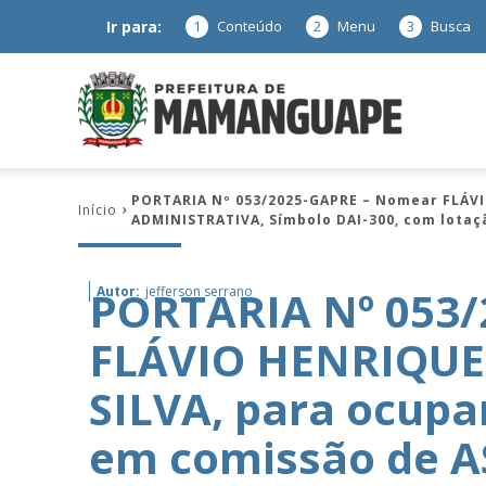
Ir para:
1
Conteúdo
2
Menu
3
Busca
Prefeitura
PORTARIA Nº 053/2025-GAPRE – Nomear FLÁVI
Início
ADMINISTRATIVA, Símbolo DAI-300, com lotaç
de
PORTARIA Nº 053
Autor:
jefferson serrano
FLÁVIO HENRIQUE
Mamanguap
SILVA, para ocupa
em comissão de 
–