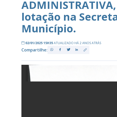
ADMINISTRATIVA, 
lotação na Secret
PB
Município.
02/01/2025 15H35
ATUALIZADO HÁ 2 ANOS ATRÁS
Compartilhe: