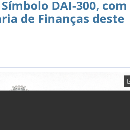
Símbolo DAI-300, com
aria de Finanças deste