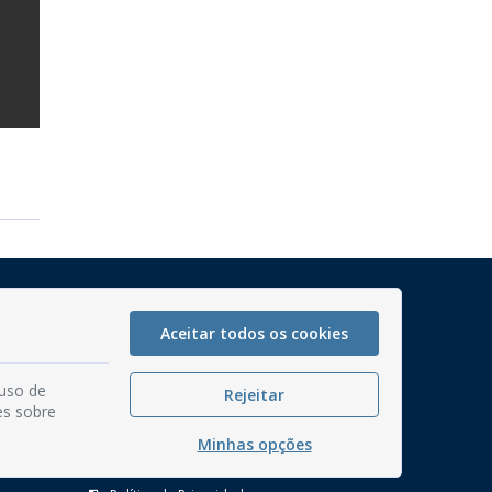
Mapa do Site
Perguntas frequentes
Aceitar todos os cookies
Manual de Navegação
 uso de
Rejeitar
Glossário
es sobre
Ouvidoria
Minhas opções
Serviços Internos