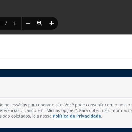
Rua do Imperador, 78, Centro
CEP: 58.280-000 - Mamanguape/PB
o necessárias para operar o site. Você pode consentir com o nosso
Fone: (83) 3292-2246
preferências clicando em “Minhas opções”. Para obter mais informaçõ
Email: comunicacao@mamanguape.pb.gov.br
s são coletados, leia nossa
Política de Privacidade
.
Expediente: Segunda à Sexta, das 08h às 13h