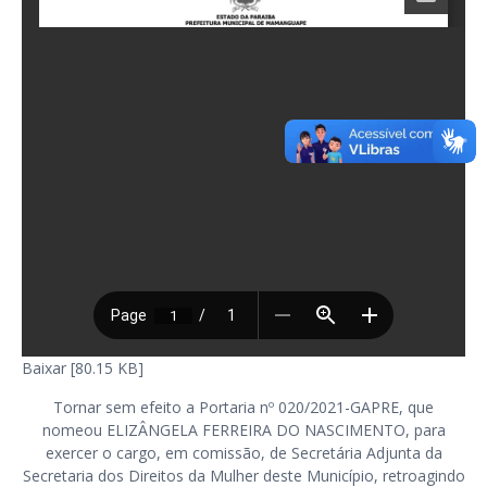
Baixar [80.15 KB]
Tornar sem efeito a Portaria nº 020/2021-GAPRE, que
nomeou ELIZÂNGELA FERREIRA DO NASCIMENTO, para
exercer o cargo, em comissão, de Secretária Adjunta da
Secretaria dos Direitos da Mulher deste Município, retroagindo