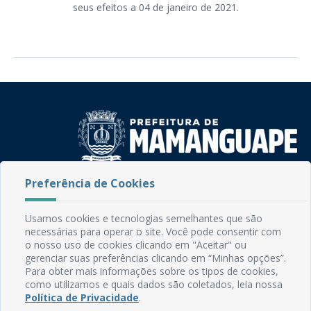
seus efeitos a 04 de janeiro de 2021.
Preferência de Cookies
Rua do Imperador, 78, Centro
CEP: 58.280-000 - Mamanguape/PB
Fone: (83) 3292-2246
Usamos cookies e tecnologias semelhantes que são
Email: comunicacao@mamanguape.pb.gov.br
necessárias para operar o site. Você pode consentir com
Expediente: Segunda à Sexta, das 08h às 13h
o nosso uso de cookies clicando em "Aceitar" ou
gerenciar suas preferências clicando em “Minhas opções”.
Para obter mais informações sobre os tipos de cookies,
Mapa do Site
como utilizamos e quais dados são coletados, leia nossa
Perguntas frequentes
Política de Privacidade
.