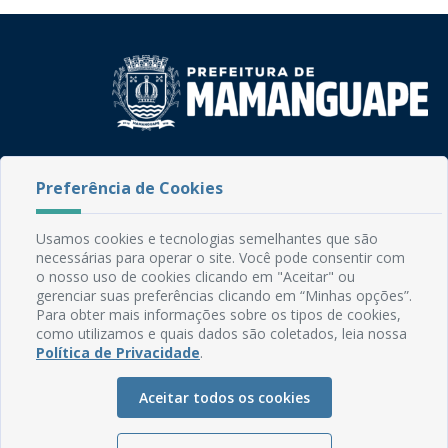
Rua do Imperador, 78, Centro
CEP: 58.280-000 - Mamanguape/PB
Preferência de Cookies
Fone: (83) 3292-2246
Email: comunicacao@mamanguape.pb.gov.br
Usamos cookies e tecnologias semelhantes que são
Expediente: Segunda à Sexta, das 08h às 13h
necessárias para operar o site. Você pode consentir com
o nosso uso de cookies clicando em "Aceitar" ou
Mapa do Site
gerenciar suas preferências clicando em “Minhas opções”.
Para obter mais informações sobre os tipos de cookies,
Perguntas frequentes
como utilizamos e quais dados são coletados, leia nossa
Manual de Navegação
Política de Privacidade
.
Glossário
Aceitar todos os cookies
Ouvidoria
Serviços Internos