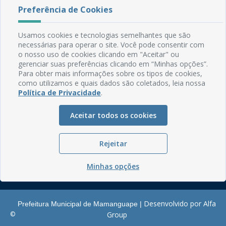
Preferência de Cookies
Rua do Imperador, 78, Centro
CEP: 58.280-000 - Mamanguape/PB
Usamos cookies e tecnologias semelhantes que são
Fone: (83) 3292-2246
necessárias para operar o site. Você pode consentir com
Email: comunicacao@mamanguape.pb.gov.br
o nosso uso de cookies clicando em "Aceitar" ou
Expediente: Segunda à Sexta, das 08h às 13h
gerenciar suas preferências clicando em “Minhas opções”.
Para obter mais informações sobre os tipos de cookies,
Mapa do Site
como utilizamos e quais dados são coletados, leia nossa
Política de Privacidade
.
Perguntas frequentes
Manual de Navegação
Aceitar todos os cookies
Glossário
Ouvidoria
Rejeitar
Serviços Internos
Minhas opções
Política de Privacidade
Desenvolvido por Alfa
Prefeitura Municipal de Mamanguape |
©
Group