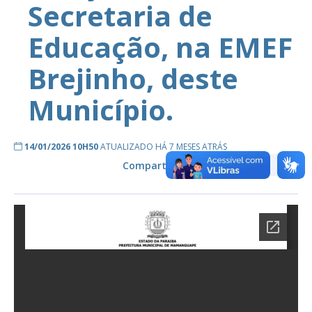
Secretaria de
Educação, na EMEF
Brejinho, deste
Município.
14/01/2026 10H50
ATUALIZADO HÁ 7 MESES ATRÁS
Compartilhe: