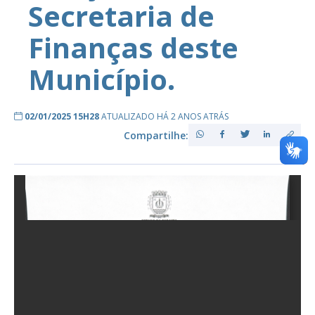
Secretaria de
Finanças deste
Município.
02/01/2025 15H28
ATUALIZADO HÁ 2 ANOS ATRÁS
Compartilhe: