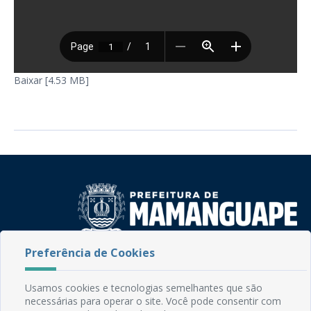
Baixar [4.53 MB]
Preferência de Cookies
Rua do Imperador, 78, Centro
CEP: 58.280-000 - Mamanguape/PB
Fone: (83) 3292-2246
Usamos cookies e tecnologias semelhantes que são
necessárias para operar o site. Você pode consentir com
Email: comunicacao@mamanguape.pb.gov.br