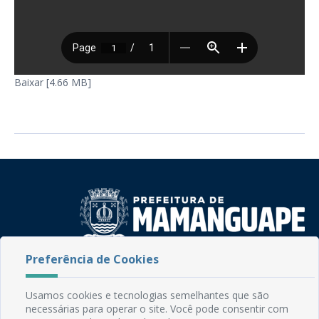
Baixar [4.66 MB]
Preferência de Cookies
Rua do Imperador, 78, Centro
CEP: 58.280-000 - Mamanguape/PB
Fone: (83) 3292-2246
Usamos cookies e tecnologias semelhantes que são
necessárias para operar o site. Você pode consentir com
Email: comunicacao@mamanguape.pb.gov.br