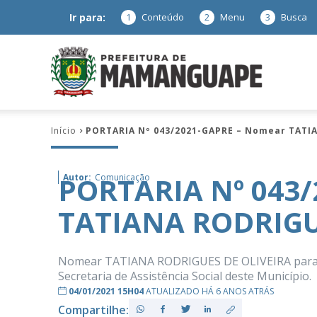
Ir para:
1
Conteúdo
2
Menu
3
Busca
Prefeitura
Início
PORTARIA Nº 043/2021-GAPRE – Nomear TATI
de
PORTARIA Nº 043
Autor:
Comunicação
TATIANA RODRIGU
Mamanguap
Nomear TATIANA RODRIGUES DE OLIVEIRA para ex
Secretaria de Assistência Social deste Município.
04/01/2021 15H04
ATUALIZADO HÁ 6 ANOS ATRÁS
–
Compartilhe: