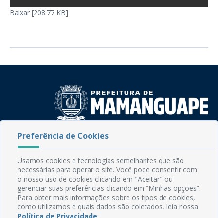
Baixar [208.77 KB]
Preferência de Cookies
Rua do Imperador, 78, Centro
CEP: 58.280-000 - Mamanguape/PB
Fone: (83) 3292-2246
Usamos cookies e tecnologias semelhantes que são
Email: comunicacao@mamanguape.pb.gov.br
necessárias para operar o site. Você pode consentir com
Expediente: Segunda à Sexta, das 08h às 13h
o nosso uso de cookies clicando em "Aceitar" ou
gerenciar suas preferências clicando em “Minhas opções”.
Para obter mais informações sobre os tipos de cookies,
Mapa do Site
como utilizamos e quais dados são coletados, leia nossa
Perguntas frequentes
Política de Privacidade
.